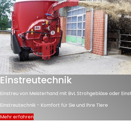
Einstreutechnik
Einstreu von Meisterhand mit BvL Strohgebläse oder Eins
Einstreutechnik - Komfort für Sie und Ihre Tiere
Mehr erfahren