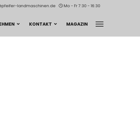
@pfeifer-landmaschinen.de
Mo - Fr 7:30 - 16:30
EHMEN
KONTAKT
MAGAZIN