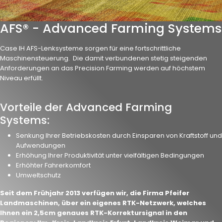
AFS® - Advanced Farming Systems
Case IH AFS-Lenksysteme sorgen für eine fortschrittliche
Maschinensteuerung. Die damit verbundenen stetig steigenden
Anforderungen an das Precision Farming werden auf höchstem
Niveau erfüllt.
Vorteile der Advanced Farming
Systems:
Senkung Ihrer Betriebskosten durch Einsparen von Kraftstoff und
Aufwendungen
Erhöhung Ihrer Produktivität unter vielfältigen Bedingungen
Erhöhter Fahrerkomfort
Umweltschutz
Seit dem Frühjahr 2013 verfügen wir, die Firma Pfeifer
Landmaschinen, über ein eigenes RTK-Netzwerk, welches
Ihnen ein 2,5cm genaues RTK-Korrektursignal in den